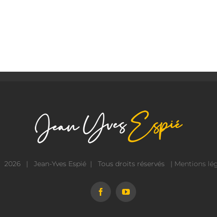
ht
2026 | Jean-Yves Espié | Tous droits réservés |
Mentions lé
Facebook
YouTube