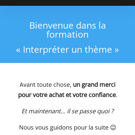
Passer
au
Bienvenue dans la
contenu
formation
« Interpréter un thème »
Avant toute chose,
un grand merci
pour votre achat et votre confiance
.
Et maintenant… il se passe quoi ?
Nous vous guidons pour la suite 😉