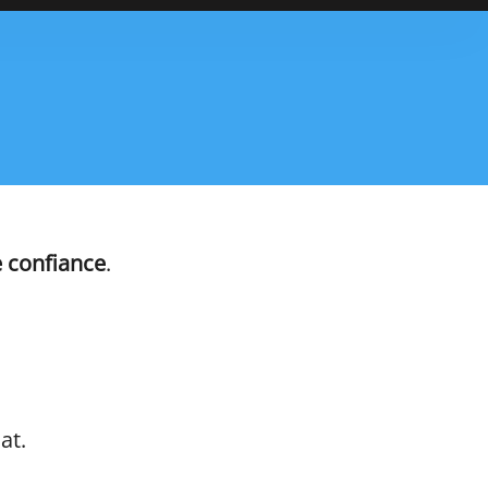
e confiance
.
at.