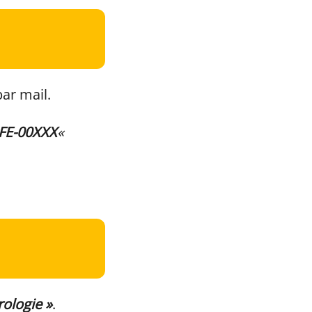
par mail.
 FE-00XXX
«
rologie »
.